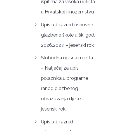
ispitima za visoka učilišta
u Hrvatskoj i inozemstvu
Upis u 1. razred osnovne
glazbene škole u šk. god.
2026.2027. – jesenski rok
Slobodna upisna mjesta
– Natječaj za upis
polaznika u programe
ranog glazbenog
obrazovanja djece –
jesenski rok
Upis u 1. razred