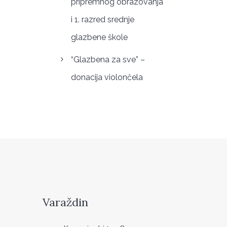
pripremnog obrazovanja
i 1. razred srednje
glazbene škole
“Glazbena za sve” –
donacija violončela
Varaždin