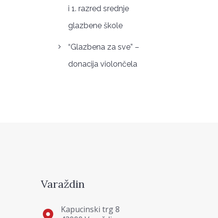
i 1. razred srednje
glazbene škole
“Glazbena za sve” –
donacija violončela
Varaždin
Kapucinski trg 8