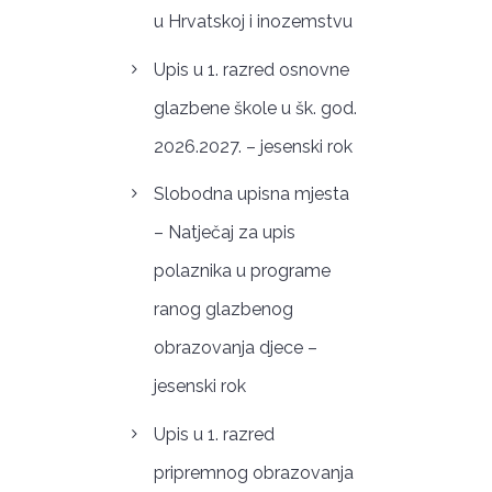
u Hrvatskoj i inozemstvu
Upis u 1. razred osnovne
glazbene škole u šk. god.
2026.2027. – jesenski rok
Slobodna upisna mjesta
– Natječaj za upis
polaznika u programe
ranog glazbenog
obrazovanja djece –
jesenski rok
Upis u 1. razred
pripremnog obrazovanja