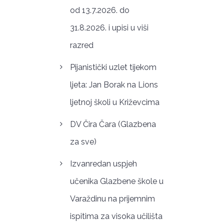
od 13.7.2026. do
31.8.2026. i upisi u viši
razred
Pijanistički uzlet tijekom
ljeta: Jan Borak na Lions
ljetnoj školi u Križevcima
DV Čira Čara (Glazbena
za sve)
Izvanredan uspjeh
učenika Glazbene škole u
Varaždinu na prijemnim
ispitima za visoka učilišta