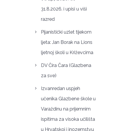
31.8.2026. i upisi u viši
razred
Pijanistički uzlet tijekom
ljeta: Jan Borak na Lions
ljetnoj školi u Križevcima
DV Čira Čara (Glazbena
za sve)
Izvanredan uspjeh
učenika Glazbene škole u
Varaždinu na prijemnim
ispitima za visoka učilišta
u Hrvatskoj i inozemstvu