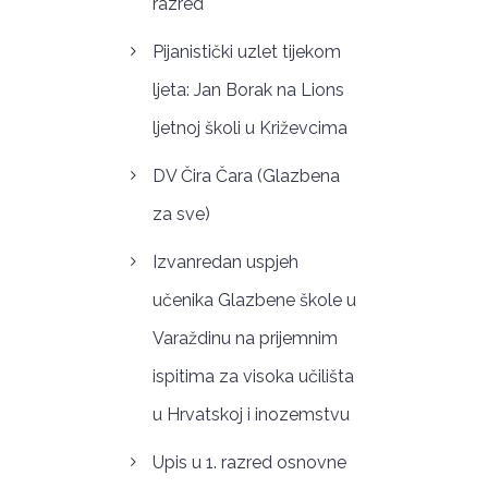
razred
Pijanistički uzlet tijekom
ljeta: Jan Borak na Lions
ljetnoj školi u Križevcima
DV Čira Čara (Glazbena
za sve)
Izvanredan uspjeh
učenika Glazbene škole u
Varaždinu na prijemnim
ispitima za visoka učilišta
u Hrvatskoj i inozemstvu
Upis u 1. razred osnovne