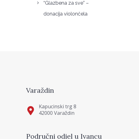
“Glazbena za sve” –
donacija violončela
Varaždin
Kapucinski trg 8
42000 Varaždin
Područni odjel u Ivancu