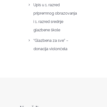
Upis u 1. razred
pripremnog obrazovanja
i 1. razred srednje
glazbene škole
“Glazbena za sve” –
donacija violončela