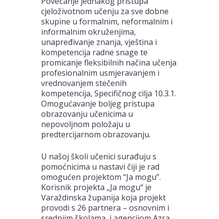
Povećanje jednakog pristupa
cjeloživotnom učenju za sve dobne
skupine u formalnim, neformalnim i
informalnim okruženjima,
unapređivanje znanja, vještina i
kompetencija radne snage te
promicanje fleksibilnih načina učenja
profesionalnim usmjeravanjem i
vrednovanjem stečenih
kompetencija, Specifičnog cilja 10.3.1.
Omogućavanje boljeg pristupa
obrazovanju učenicima u
nepovoljnom položaju u
predtercijarnom obrazovanju.
U našoj školi učenici surađuju s
pomoćnicima u nastavi čiji je rad
omogućen projektom “Ja mogu”.
Korisnik projekta „Ja mogu“ je
Varaždinska županija koja projekt
provodi s 26 partnera – osnovnim i
srednjim školama, i agencijom Azra