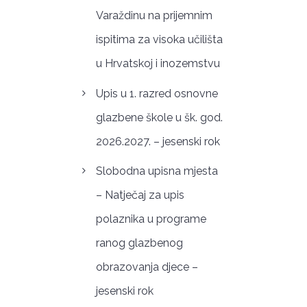
Varaždinu na prijemnim
ispitima za visoka učilišta
u Hrvatskoj i inozemstvu
Upis u 1. razred osnovne
glazbene škole u šk. god.
2026.2027. – jesenski rok
Slobodna upisna mjesta
– Natječaj za upis
polaznika u programe
ranog glazbenog
obrazovanja djece –
jesenski rok