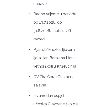
nabave
Radno vrijeme u periodu
od 13.7.2026. do
31.8.2026. i upisi u viši
razred
Pijanistički uzlet tijekom
ljeta: Jan Borak na Lions
ljetnoj školi u Križevcima
DV Čira Čara (Glazbena
za sve)
Izvanredan uspjeh
učenika Glazbene škole u