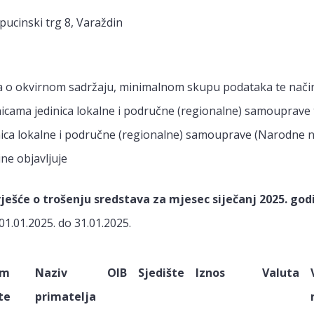
inski trg 8, Varaždin
a o okvirnom sadržaju, minimalnom skupu podataka te način
icama jedinica lokalne i područne (regionalne) samouprave
nica lokalne i područne (regionalne) samouprave (Narodne n
ne objavljuje
vješće o trošenju sredstava za mjesec siječanj 2025. god
1.01.2025. do 31.01.2025.
um
Naziv
OIB
Sjedište
Iznos
Valuta
te
primatelja