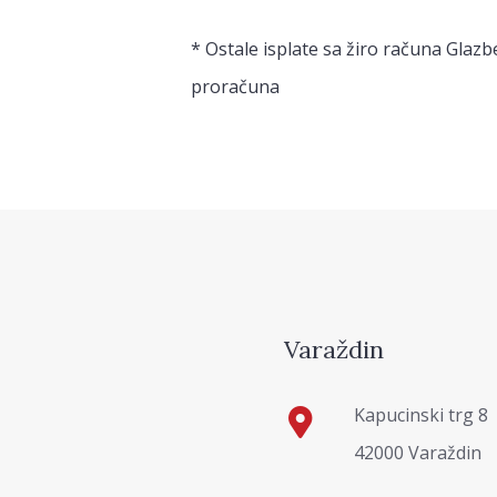
* Ostale isplate sa žiro računa Glazb
proračuna
Varaždin
Kapucinski trg 8
42000 Varaždin