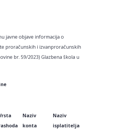
u javne objave informacija o
 te proračunskih i izvanproračunskih
ovine br. 59/2023) Glazbena škola u
ine
Vrsta
Naziv
Naziv
rashoda
konta
isplatitelja