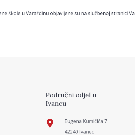
ene škole u Varaždinu objavljene su na službenoj stranici Va
Područni odjel u
Ivancu
Eugena Kumičića 7
42240 Ivanec