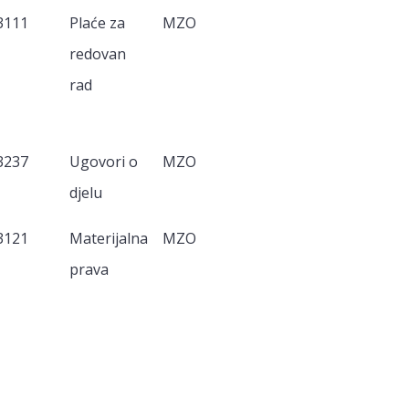
3111
Plaće za
MZO
redovan
rad
3237
Ugovori o
MZO
djelu
3121
Materijalna
MZO
prava