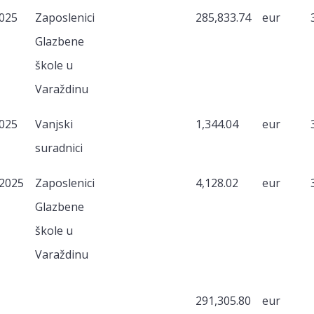
2025
Zaposlenici
285,833.74
eur
Glazbene
škole u
Varaždinu
2025
Vanjski
1,344.04
eur
suradnici
/2025
Zaposlenici
4,128.02
eur
Glazbene
škole u
Varaždinu
291,305.80
eur