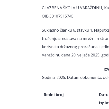
GLAZBENA ŠKOLA U VARAŽDINU, Kapuc
OIB:53107915745
Sukladno članku 6. stavku 1. Naputk
trošenju sredstava na mrežnim stran
korisnika državnog proračuna i jedi
Varaždinu dana 20. veljače 2025. godi
Iz
Godina: 2025. Datum dokumenta: od 0
Redni broj
Dat
ispla