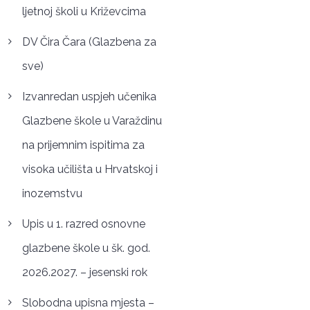
ljetnoj školi u Križevcima
DV Čira Čara (Glazbena za
sve)
Izvanredan uspjeh učenika
Glazbene škole u Varaždinu
na prijemnim ispitima za
visoka učilišta u Hrvatskoj i
inozemstvu
Upis u 1. razred osnovne
glazbene škole u šk. god.
2026.2027. – jesenski rok
Slobodna upisna mjesta –