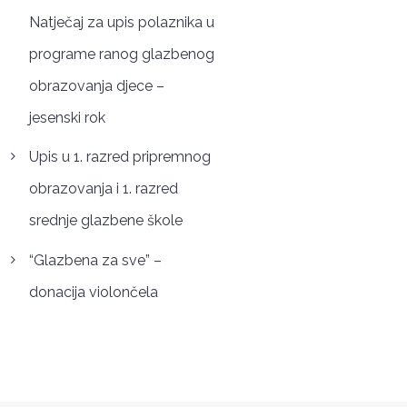
Natječaj za upis polaznika u
programe ranog glazbenog
obrazovanja djece –
jesenski rok
Upis u 1. razred pripremnog
obrazovanja i 1. razred
srednje glazbene škole
“Glazbena za sve” –
donacija violončela