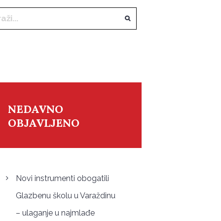
NEDAVNO
OBJAVLJENO
Novi instrumenti obogatili
Glazbenu školu u Varaždinu
– ulaganje u najmlađe