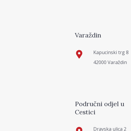
Varaždin
Kapucinski trg 8
42000 Varaždin
Područni odjel u
Cestici
Dravska ulica 2