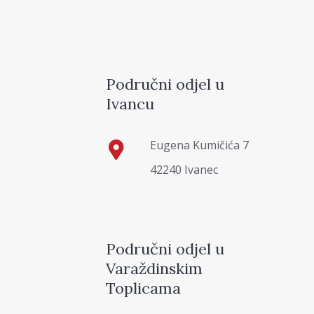
Područni odjel u
Ivancu
Eugena Kumičića 7
42240 Ivanec
Područni odjel u
Varaždinskim
Toplicama