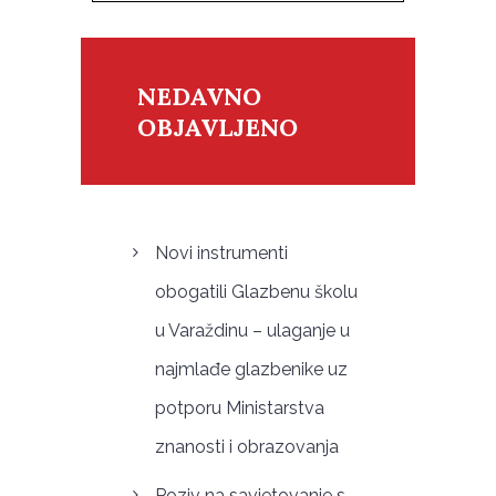
NEDAVNO
OBJAVLJENO
Novi instrumenti
obogatili Glazbenu školu
u Varaždinu – ulaganje u
najmlađe glazbenike uz
potporu Ministarstva
znanosti i obrazovanja
Poziv na savjetovanje s