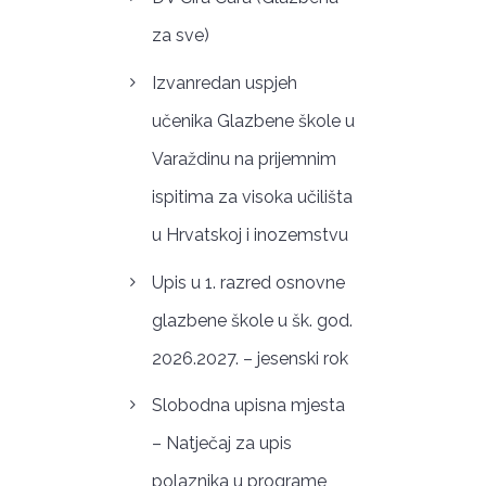
za sve)
Izvanredan uspjeh
učenika Glazbene škole u
Varaždinu na prijemnim
ispitima za visoka učilišta
u Hrvatskoj i inozemstvu
Upis u 1. razred osnovne
glazbene škole u šk. god.
2026.2027. – jesenski rok
Slobodna upisna mjesta
– Natječaj za upis
polaznika u programe