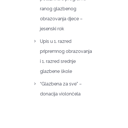
ranog glazbenog
obrazovanja djece –
jesenski rok
Upis u 1. razred
pripremnog obrazovanja
i 1. razred srednje
glazbene škole
“Glazbena za sve” –
donacija violončela