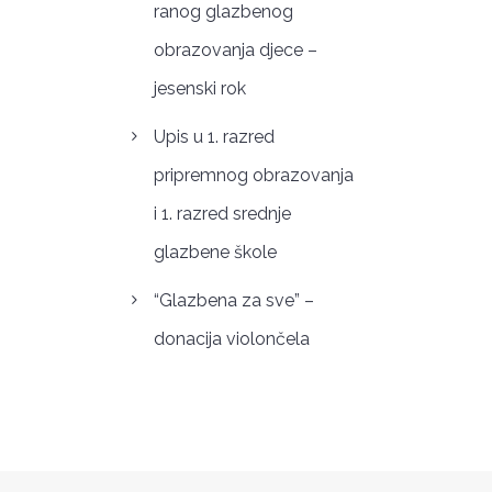
ranog glazbenog
obrazovanja djece –
jesenski rok
Upis u 1. razred
pripremnog obrazovanja
i 1. razred srednje
glazbene škole
“Glazbena za sve” –
donacija violončela