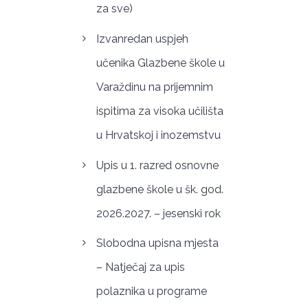
za sve)
Izvanredan uspjeh
učenika Glazbene škole u
Varaždinu na prijemnim
ispitima za visoka učilišta
u Hrvatskoj i inozemstvu
Upis u 1. razred osnovne
glazbene škole u šk. god.
2026.2027. – jesenski rok
Slobodna upisna mjesta
– Natječaj za upis
polaznika u programe