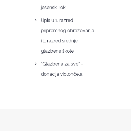
jesenski rok
Upis u 1. razred
pripremnog obrazovanja
i 1. razred srednje
glazbene škole
“Glazbena za sve” –
donacija violončela