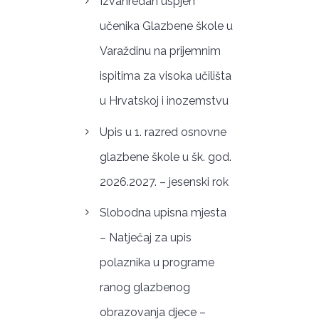
Izvanredan uspjeh
učenika Glazbene škole u
Varaždinu na prijemnim
ispitima za visoka učilišta
u Hrvatskoj i inozemstvu
Upis u 1. razred osnovne
glazbene škole u šk. god.
2026.2027. – jesenski rok
Slobodna upisna mjesta
– Natječaj za upis
polaznika u programe
ranog glazbenog
obrazovanja djece –