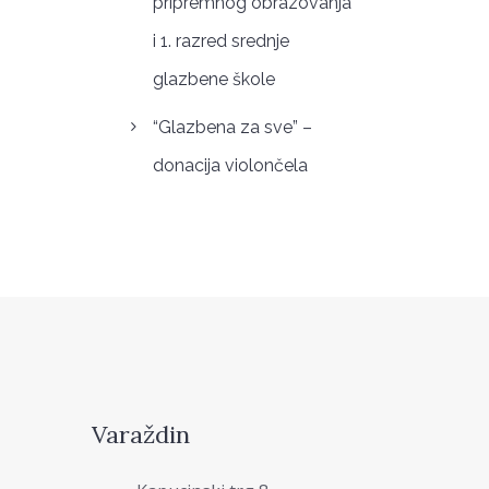
pripremnog obrazovanja
i 1. razred srednje
glazbene škole
“Glazbena za sve” –
donacija violončela
Varaždin