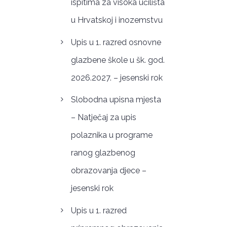
ispitima za visoka učilišta
u Hrvatskoj i inozemstvu
Upis u 1. razred osnovne
glazbene škole u šk. god.
2026.2027. – jesenski rok
Slobodna upisna mjesta
– Natječaj za upis
polaznika u programe
ranog glazbenog
obrazovanja djece –
jesenski rok
Upis u 1. razred