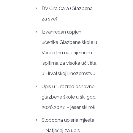
DV Čira Čara (Glazbena
za sve)
Izvanredan uspjeh
učenika Glazbene škole u
Varaždinu na prijemnim
ispitima za visoka učilišta
u Hrvatskoj i inozemstvu
Upis u 1. razred osnovne
glazbene škole u šk. god.
2026.2027. – jesenski rok
Slobodna upisna mjesta
– Natječaj za upis