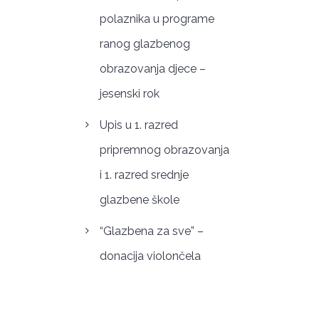
polaznika u programe
ranog glazbenog
obrazovanja djece –
jesenski rok
Upis u 1. razred
pripremnog obrazovanja
i 1. razred srednje
glazbene škole
“Glazbena za sve” –
donacija violončela