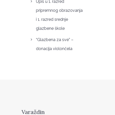
Upis u 1. razred
pripremnog obrazovanja
i 1. razred srednje
glazbene škole
“Glazbena za sve” –
donacija violončela
Varaždin