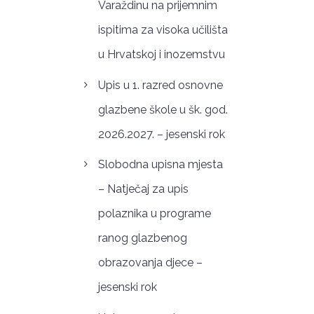
Varaždinu na prijemnim
ispitima za visoka učilišta
u Hrvatskoj i inozemstvu
Upis u 1. razred osnovne
glazbene škole u šk. god.
2026.2027. – jesenski rok
Slobodna upisna mjesta
– Natječaj za upis
polaznika u programe
ranog glazbenog
obrazovanja djece –
jesenski rok