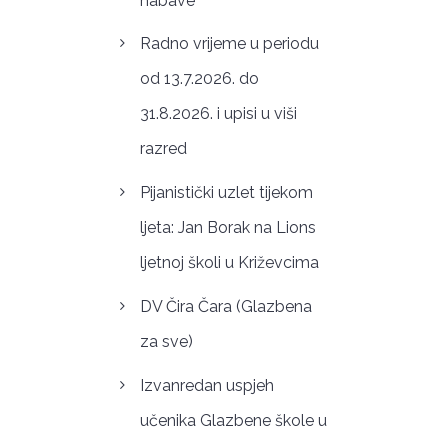
nabave
Radno vrijeme u periodu
od 13.7.2026. do
31.8.2026. i upisi u viši
razred
Pijanistički uzlet tijekom
ljeta: Jan Borak na Lions
ljetnoj školi u Križevcima
DV Čira Čara (Glazbena
za sve)
Izvanredan uspjeh
učenika Glazbene škole u