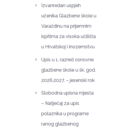
Izvanredan uspjeh
učenika Glazbene škole u
Varaždinu na prijemnim
ispitima za visoka učilišta
u Hrvatskoj i inozemstvu
Upis u 1. razred osnovne
glazbene škole u šk. god.
2026.2027. – jesenski rok
Slobodna upisna mjesta
– Natječaj za upis
polaznika u programe
ranog glazbenog