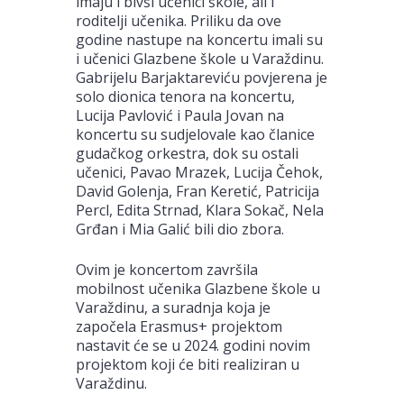
imaju i bivši učenici škole, ali i
roditelji učenika. Priliku da ove
godine nastupe na koncertu imali su
i učenici Glazbene škole u Varaždinu.
Gabrijelu Barjaktareviću povjerena je
solo dionica tenora na koncertu,
Lucija Pavlović i Paula Jovan na
koncertu su sudjelovale kao članice
gudačkog orkestra, dok su ostali
učenici, Pavao Mrazek, Lucija Čehok,
David Golenja, Fran Keretić, Patricija
Percl, Edita Strnad, Klara Sokač, Nela
Grđan i Mia Galić bili dio zbora.
Ovim je koncertom završila
mobilnost učenika Glazbene škole u
Varaždinu, a suradnja koja je
započela Erasmus+ projektom
nastavit će se u 2024. godini novim
projektom koji će biti realiziran u
Varaždinu.