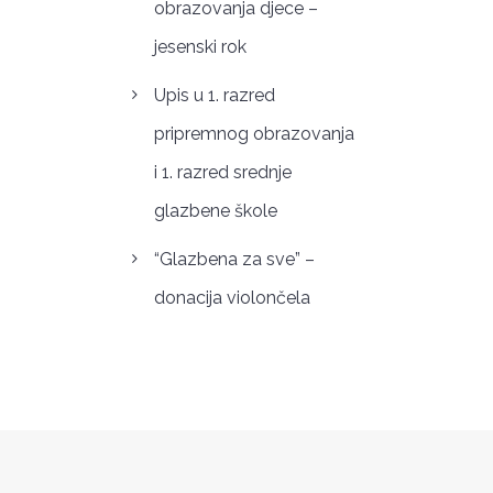
obrazovanja djece –
jesenski rok
Upis u 1. razred
pripremnog obrazovanja
i 1. razred srednje
glazbene škole
“Glazbena za sve” –
donacija violončela