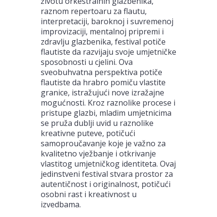
životu orkestralnih glazbenika,
raznom repertoaru za flautu,
interpretaciji, baroknoj i suvremenoj
improvizaciji, mentalnoj pripremi i
zdravlju glazbenika, festival potiče
flautiste da razvijaju svoje umjetničke
sposobnosti u cjelini. Ova
sveobuhvatna perspektiva potiče
flautiste da hrabro pomiču vlastite
granice, istražujući nove izražajne
mogućnosti. Kroz raznolike procese i
pristupe glazbi, mladim umjetnicima
se pruža dublji uvid u raznolike
kreativne puteve, potičući
samoproučavanje koje je važno za
kvalitetno vježbanje i otkrivanje
vlastitog umjetničkog identiteta. Ovaj
jedinstveni festival stvara prostor za
autentičnost i originalnost, potičući
osobni rast i kreativnost u
izvedbama.