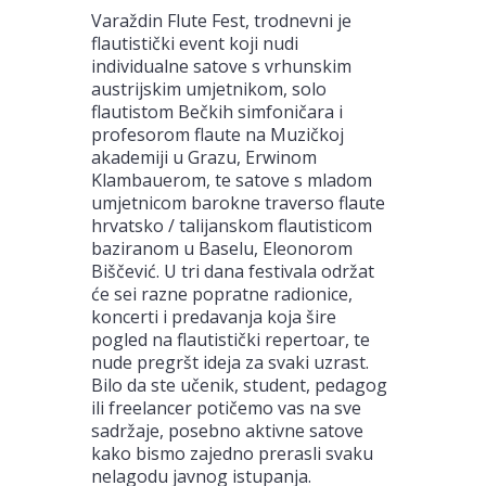
Varaždin Flute Fest, trodnevni je
flautistički event koji nudi
individualne satove s vrhunskim
austrijskim umjetnikom, solo
flautistom Bečkih simfoničara i
profesorom flaute na Muzičkoj
akademiji u Grazu, Erwinom
Klambauerom, te satove s mladom
umjetnicom barokne traverso flaute
hrvatsko / talijanskom flautisticom
baziranom u Baselu, Eleonorom
Biščević. U tri dana festivala održat
će sei razne popratne radionice,
koncerti i predavanja koja šire
pogled na flautistički repertoar, te
nude pregršt ideja za svaki uzrast.
Bilo da ste učenik, student, pedagog
ili freelancer potičemo vas na sve
sadržaje, posebno aktivne satove
kako bismo zajedno prerasli svaku
nelagodu javnog istupanja.