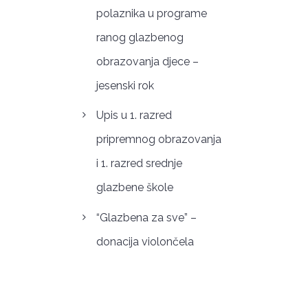
polaznika u programe
ranog glazbenog
obrazovanja djece –
jesenski rok
Upis u 1. razred
pripremnog obrazovanja
i 1. razred srednje
glazbene škole
“Glazbena za sve” –
donacija violončela