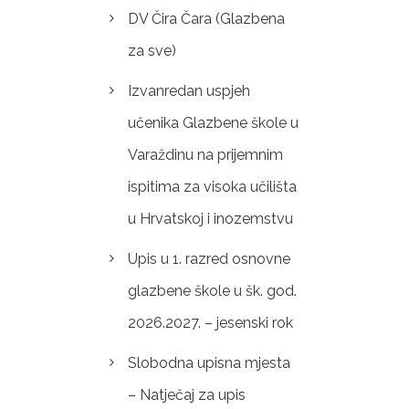
DV Čira Čara (Glazbena
za sve)
Izvanredan uspjeh
učenika Glazbene škole u
Varaždinu na prijemnim
ispitima za visoka učilišta
u Hrvatskoj i inozemstvu
Upis u 1. razred osnovne
glazbene škole u šk. god.
2026.2027. – jesenski rok
Slobodna upisna mjesta
– Natječaj za upis