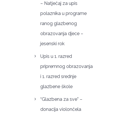
– Natječaj za upis
polaznika u programe
ranog glazbenog
obrazovanja djece –
jesenski rok
Upis u 1. razred
pripremnog obrazovanja
i 1. razred srednje
glazbene škole
“Glazbena za sve” –
donacija violončela