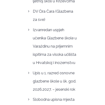
ljetnoj školi u Križevcima
DV Čira Čara (Glazbena
za sve)
Izvanredan uspjeh
učenika Glazbene škole u
Varaždinu na prijemnim
ispitima za visoka učilišta
u Hrvatskoj i inozemstvu
Upis u 1. razred osnovne
glazbene škole u šk. god.
2026.2027. – jesenski rok
Slobodna upisna mjesta