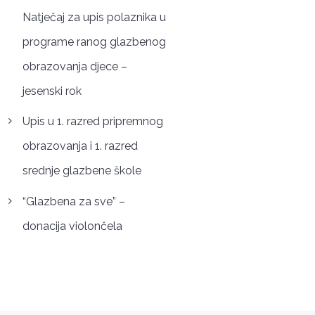
Natječaj za upis polaznika u
programe ranog glazbenog
obrazovanja djece –
jesenski rok
Upis u 1. razred pripremnog
obrazovanja i 1. razred
srednje glazbene škole
“Glazbena za sve” –
donacija violončela