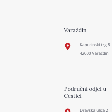
Varaždin
Kapucinski trg 8
42000 Varaždin
Područni odjel u
Cestici
Dravska ulica 2