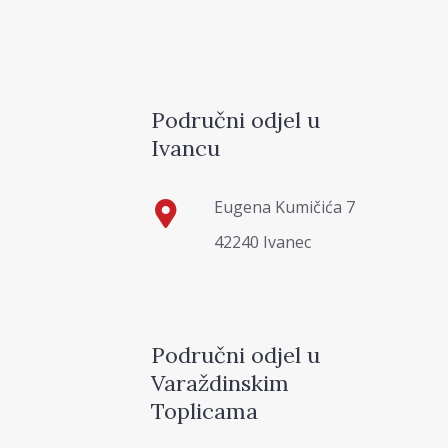
Područni odjel u
Ivancu
Eugena Kumičića 7
42240 Ivanec
Područni odjel u
Varaždinskim
Toplicama