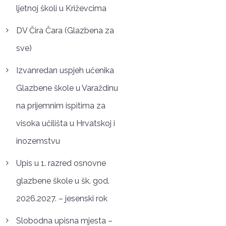
ljetnoj školi u Križevcima
DV Čira Čara (Glazbena za
sve)
Izvanredan uspjeh učenika
Glazbene škole u Varaždinu
na prijemnim ispitima za
visoka učilišta u Hrvatskoj i
inozemstvu
Upis u 1. razred osnovne
glazbene škole u šk. god.
2026.2027. – jesenski rok
Slobodna upisna mjesta –