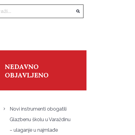
NEDAVNO
OBJAVLJENO
Novi instrumenti obogatili
Glazbenu školu u Varaždinu
– ulaganje u najmlađe