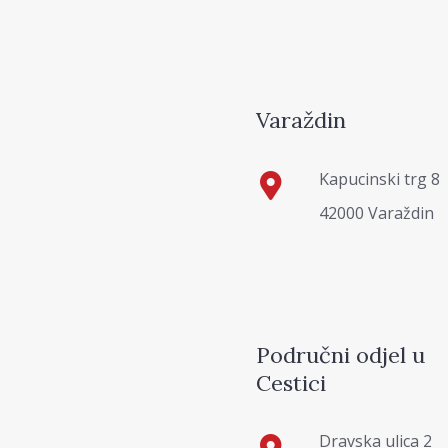
Varaždin
Kapucinski trg 8
42000 Varaždin
Područni odjel u
Cestici
Dravska ulica 2