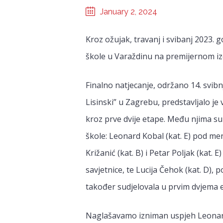
January 2, 2024
Kroz ožujak, travanj i svibanj 2023. 
škole u Varaždinu na premijernom izd
Finalno natjecanje, održano 14. svib
Lisinski” u Zagrebu, predstavljalo je 
kroz prve dvije etape. Među njima su 
škole: Leonard Kobal (kat. E) pod me
Križanić (kat. B) i Petar Poljak (kat
savjetnice, te Lucija Čehok (kat. D), 
također sudjelovala u prvim dvjema 
Naglašavamo izniman uspjeh Leonarda