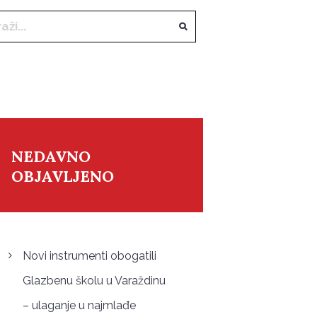
NEDAVNO
OBJAVLJENO
Novi instrumenti obogatili
Glazbenu školu u Varaždinu
– ulaganje u najmlađe