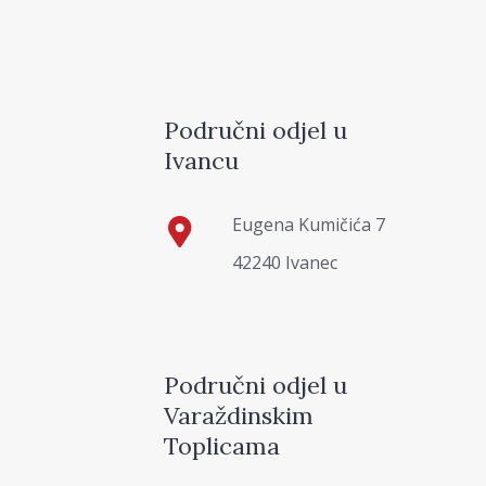
Područni odjel u
Ivancu
Eugena Kumičića 7
42240 Ivanec
Područni odjel u
Varaždinskim
Toplicama