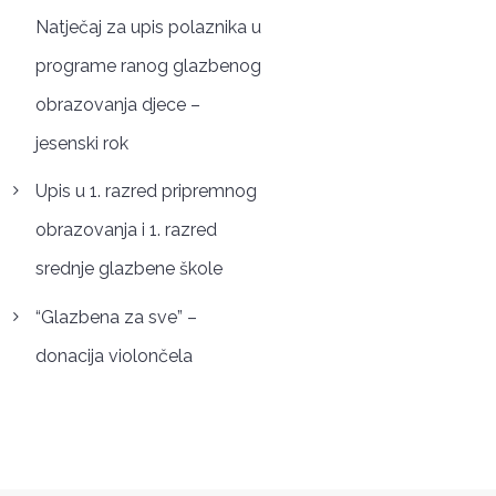
Natječaj za upis polaznika u
programe ranog glazbenog
obrazovanja djece –
jesenski rok
Upis u 1. razred pripremnog
obrazovanja i 1. razred
srednje glazbene škole
“Glazbena za sve” –
donacija violončela