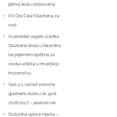
ljetnoj školi u Križevcima
DV Čira Čara (Glazbena za
sve)
Izvanredan uspjeh učenika
Glazbene škole u Varaždinu
na prijemnim ispitima za
visoka učilišta u Hrvatskoj i
inozemstvu
Upis u 1. razred osnovne
glazbene škole u šk. god.
2026.2027. – jesenski rok
Slobodna upisna mjesta –