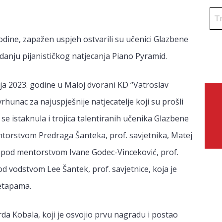
godine, zapažen uspjeh ostvarili su učenici Glazbene
anju pijanističkog natjecanja Piano Pyramid.
nja 2023. godine u Maloj dvorani KD “Vatroslav
vrhunac za najuspješnije natjecatelje koji su prošli
se istaknula i trojica talentiranih učenika Glazbene
ntorstvom Predraga Šanteka, prof. savjetnika, Matej
. E) pod mentorstvom Ivane Godec-Vinceković, prof.
pod vodstvom Lee Šantek, prof. savjetnice, koja je
etapama.
 Kobala, koji je osvojio prvu nagradu i postao