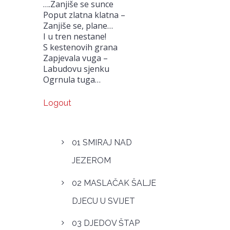
….Zanjiše se sunce
Poput zlatna klatna –
Zanjiše se, plane…
I u tren nestane!
S kestenovih grana
Zapjevala vuga –
Labudovu sjenku
Ogrnula tuga…
Logout
01 SMIRAJ NAD
JEZEROM
02 MASLAČAK ŠALJE
DJECU U SVIJET
03 DJEDOV ŠTAP