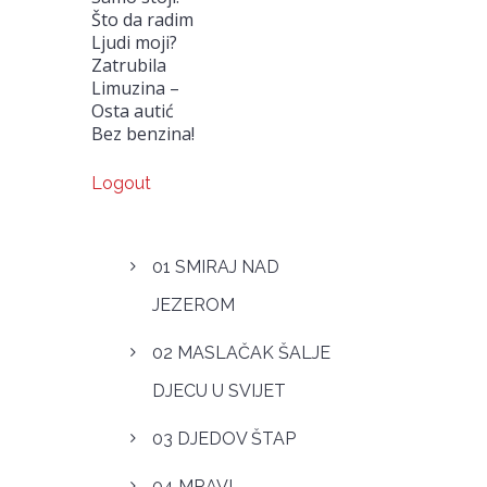
Što da radim
Ljudi moji?
Zatrubila
Limuzina –
Osta autić
Bez benzina!
Logout
01 SMIRAJ NAD
JEZEROM
02 MASLAČAK ŠALJE
DJECU U SVIJET
03 DJEDOV ŠTAP
04 MRAVI