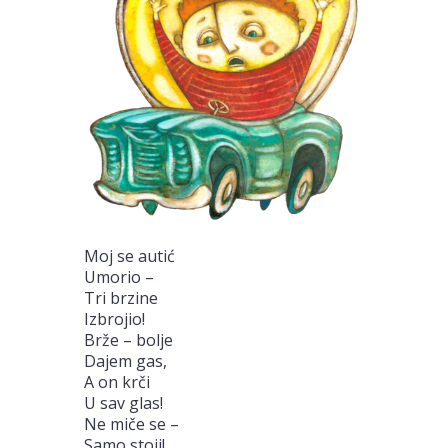
Moj se autić
Umorio –
Tri brzine
Izbrojio!
Brže – bolje
Dajem gas,
A on krči
U sav glas!
Ne miče se –
Samo stoji!