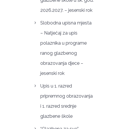
glazbene škole u šk. god.
2026.2027. – jesenski rok
Slobodna upisna mjesta
– Natječaj za upis
polaznika u programe
ranog glazbenog
obrazovanja djece –
jesenski rok
Upis u 1. razred
pripremnog obrazovanja
i 1. razred srednje
glazbene škole
“Glazbena za sve” –