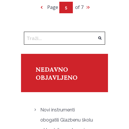
Page
of 7
NEDAVNO
OBJAVLJENO
Novi instrumenti
obogatili Glazbenu školu