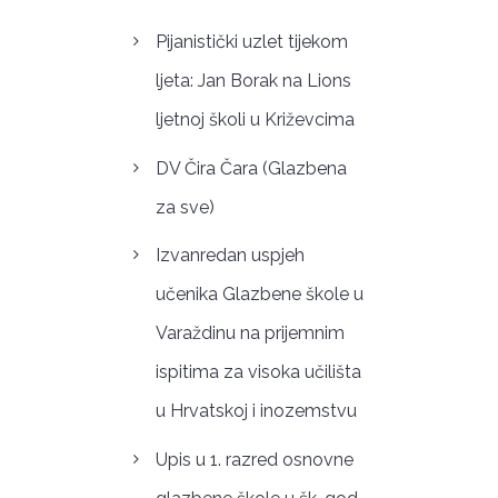
Pijanistički uzlet tijekom
ljeta: Jan Borak na Lions
ljetnoj školi u Križevcima
DV Čira Čara (Glazbena
za sve)
Izvanredan uspjeh
učenika Glazbene škole u
Varaždinu na prijemnim
ispitima za visoka učilišta
u Hrvatskoj i inozemstvu
Upis u 1. razred osnovne